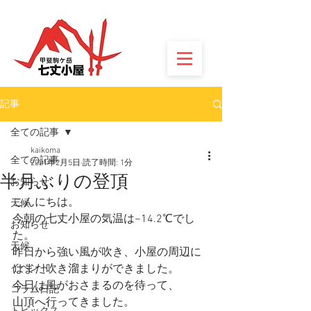
記事
全ての記事
kaikoma
全ての記事
2021年2月5日
読了時間: 1分
半月ぶりの登頂
お知らせ
こんにちは。
天候
今朝の七丈小屋の気温は−14.2℃でし
お知らせ
た。
天候
昨日から強い風が吹き、小屋の周辺に
イベント
はまた吹き溜まりができました。
今日は風がおさまるのを待って、
コラム日記
山頂へ行ってきました。