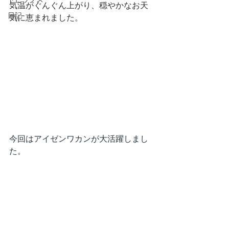
トピックス
気温がぐんぐん上がり、穏やかなお天
日記
気に恵まれました。
今回はアイゼンワカンが大活躍しまし
た。