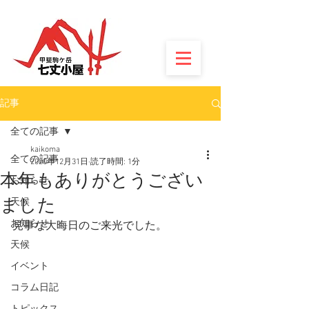
記事
全ての記事
kaikoma
全ての記事
2020年12月31日
読了時間: 1分
本年もありがとうござい
お知らせ
ました
天候
お知らせ
見事な大晦日のご来光でした。
天候
イベント
コラム日記