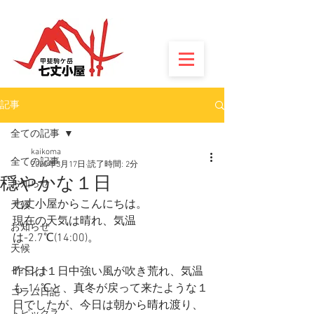
記事
全ての記事
kaikoma
全ての記事
2020年3月17日
読了時間: 2分
穏やかな１日
お知らせ
七丈小屋からこんにちは。
天候
現在の天気は晴れ、気温
お知らせ
は-2.7℃(14:00)。
天候
イベント
昨日は１日中強い風が吹き荒れ、気温
も-14℃と、真冬が戻って来たような１
コラム日記
日でしたが、今日は朝から晴れ渡り、