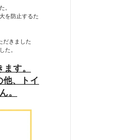
た。
大を防止するた
ただきました
した。
きます。
の他、トイ
ん。