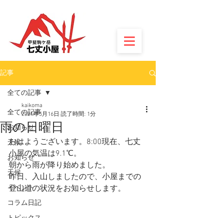
記事
全ての記事
kaikoma
全ての記事
2021年5月16日
読了時間: 1分
雨の日曜日
お知らせ
おはようございます。8:00現在、七丈
天候
小屋の気温は9.1℃。
お知らせ
朝から雨が降り始めました。
天候
昨日、入山しましたので、小屋までの
イベント
登山道の状況をお知らせします。
コラム日記