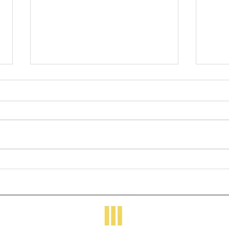
冬期営業期間の休業日につき
【募
まして
小屋