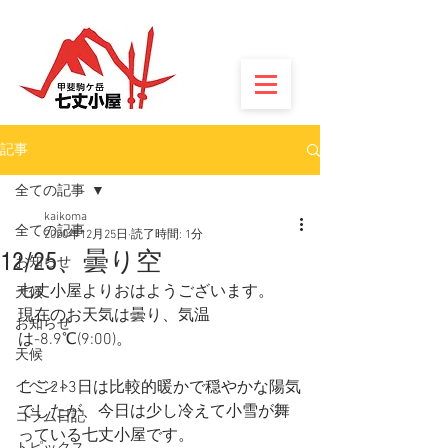
記事
全ての記事
kaikoma
全ての記事
2020年12月25日
読了時間: 1分
12/25、曇り空
お知らせ
七丈小屋よりおはようございます。
天候
現在のお天気は曇り、気温
お知らせ
は-8.9℃(9:00)。
天候
イベント
ここ2~3日は比較的暖かで穏やかな陽気
でしたが、今日は少し冷えて小雪が舞
コラム日記
っている七丈小屋です。