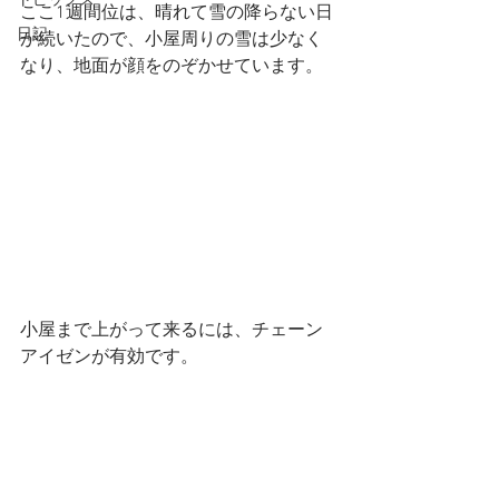
トピックス
ここ1週間位は、晴れて雪の降らない日
日記
が続いたので、小屋周りの雪は少なく
なり、地面が顔をのぞかせています。
小屋まで上がって来るには、チェーン
アイゼンが有効です。