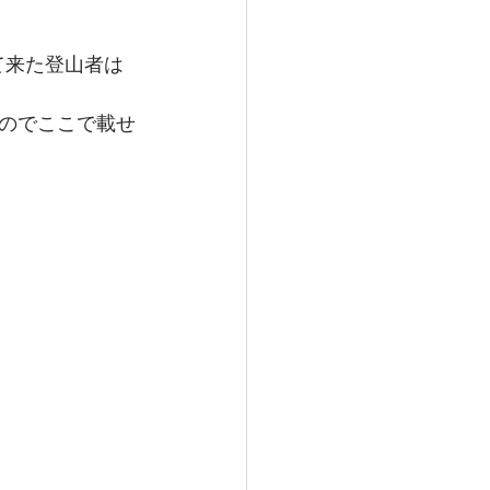
て来た登山者は
のでここで載せ