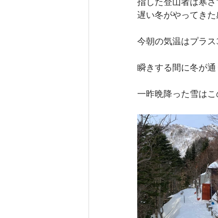
指した登山者は寒さ
遅い冬がやってきた
今朝の気温はプラス
瞬きする間に冬が通
一昨晩降った雪はこ