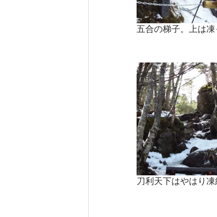
五合の梯子。上は凍
刀利天下はやはり凍