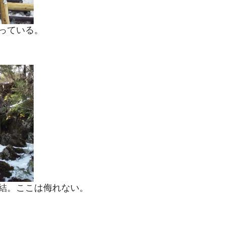
っている。
結。ここは侮れない。