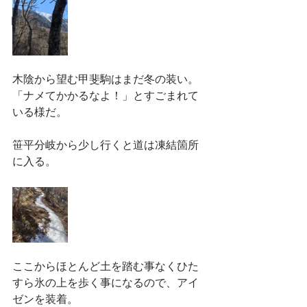
トピックス
日記
木陰から望む甲斐駒はまだ冬の装い。
「ナメてかかるなよ！」とすごまれて
いる様だ。
笹平分岐から少し行くと道は凍結箇所
に入る。
ここからほとんど土を踏む事なくひた
すら氷の上を歩く事になるので、アイ
ゼンを装着。