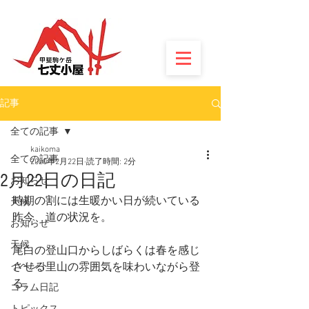
記事
全ての記事
kaikoma
全ての記事
2020年2月22日
読了時間: 2分
2月22日の日記
お知らせ
時期の割には生暖かい日が続いている
天候
昨今、道の状況を。
お知らせ
天候
尾白の登山口からしばらくは春を感じ
イベント
させる里山の雰囲気を味わいながら登
る。
コラム日記