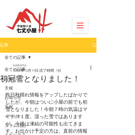
記事
全ての記事
kaikoma
全ての記事
2017年10月19日
読了時間: 1分
初冠雪となりました！
お知らせ
天候
昨日秋晴れ情報をアップしたばかりで
お知らせ
したが、今朝はついに小屋の前でも初
天候
雪となりました！今朝７時の気温はマ
イベント
イナス１度。湿った雪ではあります
が、今後は凍結の可能性も出てきま
コラム日記
す。お出かけ予定の方は、直前の情報