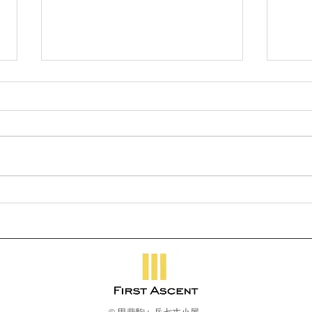
冬期営業期間の休業日につき
【募
まして
小屋