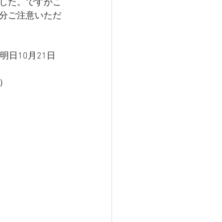
した。ですがこ
分ご注意いただ
日10月21日
）