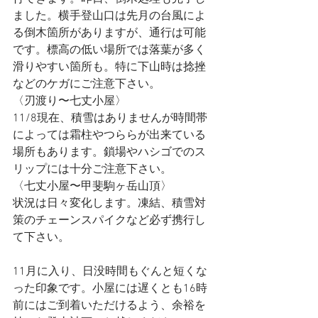
ました。横手登山口は先月の台風によ
る倒木箇所がありますが、通行は可能
です。標高の低い場所では落葉が多く
滑りやすい箇所も。特に下山時は捻挫
などのケガにご注意下さい。
〈刃渡り〜七丈小屋〉
11/8現在、積雪はありませんが時間帯
によっては霜柱やつららが出来ている
場所もあります。鎖場やハシゴでのス
リップには十分ご注意下さい。
〈七丈小屋〜甲斐駒ヶ岳山頂〉
状況は日々変化します。凍結、積雪対
策のチェーンスパイクなど必ず携行し
て下さい。
11月に入り、日没時間もぐんと短くな
った印象です。小屋には遅くとも16時
前にはご到着いただけるよう、余裕を