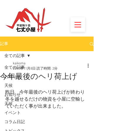
記事
全ての記事
kaikoma
全ての記事
2017年11月8日
読了時間: 2分
今年最後のヘリ荷上げ
お知らせ
天候
昨日、今年最後のヘリ荷上げが終わり
お知らせ
冬を越せるだけの物資を小屋に空輸し
天候
ていただく事が出来ました。
イベント
コラム日記