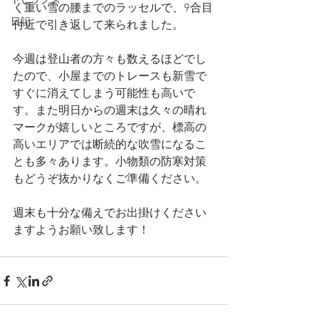
トピックス
く重い雪の腰までのラッセルで、9合目
日記
付近で引き返して来られました。
今週は登山者の方々も数えるほどでし
たので、小屋までのトレースも新雪で
すぐに消えてしまう可能性も高いで
す。また明日からの週末は久々の晴れ
マークが嬉しいところですが、標高の
高いエリアでは断続的な吹雪になるこ
とも多々あります。小物類の防寒対策
もどうぞ抜かりなくご準備ください。
週末も十分な備えでお出掛けください
ますようお願い致します！