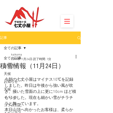
記事
全ての記事
kaikoma
全ての記事
2017年11月24日
読了時間: 1分
積雪情報（11月24日）
お知らせ
天候
今朝の七丈小屋はマイナス10℃を記録
お知らせ
しました。昨日は午後から強い風が吹
天候
き、掻いた雪面の上に更に10cm ほど積
イベント
もりました。現在も細かい雪がチラチ
ラと舞っています。
コラム日記
本日山頂へ向かったお客様は、柔らか