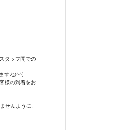
スタッフ間での
すね(^^)
客様の到着をお
出ませんように。