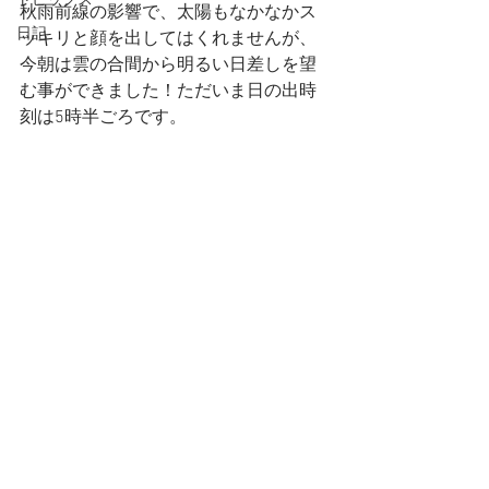
トピックス
秋雨前線の影響で、太陽もなかなかス
日記
ッキリと顔を出してはくれませんが、
今朝は雲の合間から明るい日差しを望
む事ができました！ただいま日の出時
刻は5時半ごろです。 