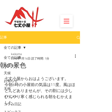
記事
全ての記事
kaikoma
全ての記事
2018年9月16日
読了時間: 1分
朝の景色
お知らせ
天候
七丈小屋からおはようございます。
お知らせ
今朝6時の小屋前の気温は11度。風はほ
天候
とんどありませんが、その割には少し
イベント
ひんやり寒く感じられる朝をむかえま
した。
コラム日記