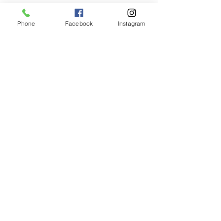
Phone
Facebook
Instagram
コメント
コメントを追加…
冬期営業期間の休業日に
【募集終了】甲
つきまして
七丈小屋 運営