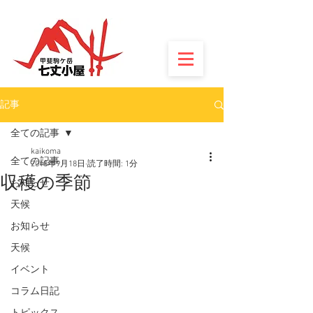
記事
全ての記事
kaikoma
全ての記事
2018年9月18日
読了時間: 1分
収穫の季節
お知らせ
天候
お知らせ
天候
イベント
コラム日記