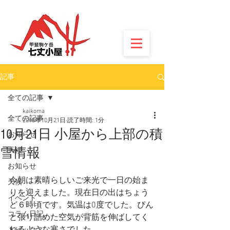
記事
全ての記事
kaikoma
全ての記事
2018年10月21日
読了時間: 1分
10月21日 小屋から上部の積
お知らせ
雪情報
天候
お知らせ
今朝は素晴らしいご来光で一日の始ま
天候
りを迎えました。現在日の出はちょう
イベント
ど６時頃です。気温は0度でした。ぴん
コラム日記
と張り詰めた空気が背筋を伸ばしてく