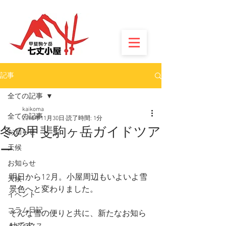
記事
全ての記事
kaikoma
全ての記事
2018年11月30日
読了時間: 1分
冬の甲斐駒ヶ岳ガイドツア
お知らせ
ー
天候
お知らせ
明日から12月。小屋周辺もいよいよ雪
天候
景色へと変わりました。
イベント
コラム日記
そんな雪の便りと共に、新たなお知ら