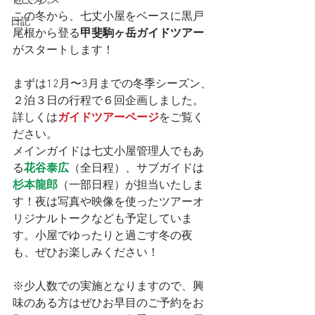
せです。
トピックス
この冬から、七丈小屋をベースに黒戸
日記
尾根から登る
甲斐駒ヶ岳ガイドツアー
がスタートします！
まずは12月〜3月までの冬季シーズン、
２泊３日の行程で６回企画しました。
詳しくは
ガイドツアーページ
をご覧く
ださい。
メインガイドは七丈小屋管理人でもあ
る
花谷泰広
（全日程）、サブガイドは
杉本龍郎
（一部日程）が担当いたしま
す！夜は写真や映像を使ったツアーオ
リジナルトークなども予定していま
す。小屋でゆったりと過ごす冬の夜
も、ぜひお楽しみください！
※少人数での実施となりますので、興
味のある方はぜひお早目のご予約をお