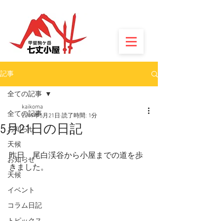
記事
全ての記事
kaikoma
全ての記事
2019年5月21日
読了時間: 1分
5月21日の日記
お知らせ
天候
昨日、尾白渓谷から小屋までの道を歩
お知らせ
きました。
天候
イベント
コラム日記