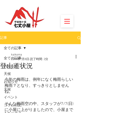
記事
全ての記事
kaikoma
全ての記事
2019年7月8日
読了時間: 2分
登山道状況
お知らせ
天候
今年の梅雨は、例年になく梅雨らしい
お知らせ
梅雨？となり、すっきりとしません
天候
ね。
イベント
そんな梅雨空の中、スタッフが7/7(日)
コラム日記
に小屋に上がりましたので、小屋まで