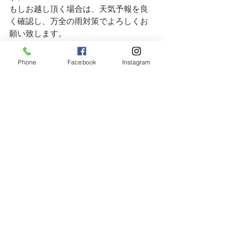
もしお越し頂く場合は、天気予報を良
く確認し、万全の雨対策でよろしくお
願い致します。
Phone
Facebook
Instagram
オマケ。今朝(7/8)の鳳凰山と富士山。
タイミングが合えば、こんな景色も楽
しめます。