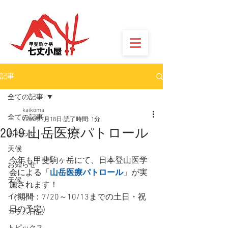
記事
全ての記事
kaikoma
全ての記事
2019年7月18日
読了時間: 1分
2019 山岳医療パトロール
お知らせ
天候
今年も甲斐駒ヶ岳にて、日本登山医学
お知らせ
会による「
山岳医療パトロール
」が実
天候
施されます！
イベント
（期間：7/20～10/13までの土日・祝
日の予定）
コラム日記