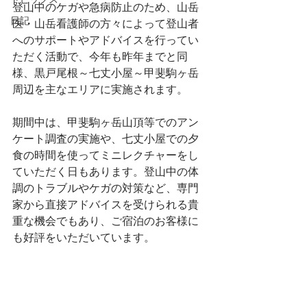
トピックス
登山中のケガや急病防止のため、山岳
日記
医・山岳看護師の方々によって登山者
へのサポートやアドバイスを行ってい
ただく活動で、今年も昨年までと同
様、黒戸尾根～七丈小屋～甲斐駒ヶ岳
周辺を主なエリアに実施されます。
期間中は、甲斐駒ヶ岳山頂等でのアン
ケート調査の実施や、七丈小屋での夕
食の時間を使ってミニレクチャーをし
ていただく日もあります。登山中の体
調のトラブルやケガの対策など、専門
家から直接アドバイスを受けられる貴
重な機会でもあり、ご宿泊のお客様に
も好評をいただいています。