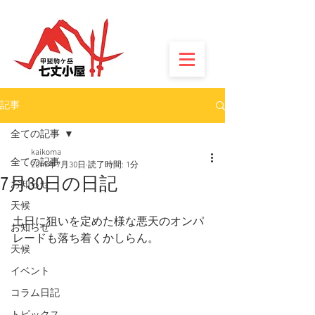
記事
全ての記事
kaikoma
全ての記事
2019年7月30日
読了時間: 1分
7月30日の日記
お知らせ
天候
土日に狙いを定めた様な悪天のオンパ
お知らせ
レードも落ち着くかしらん。
天候
イベント
コラム日記