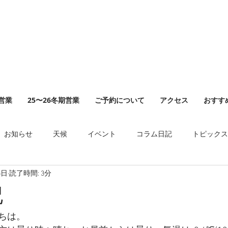
山営業
25〜26冬期営業
ご予約について
アクセス
おすす
お知らせ
天候
イベント
コラム日記
トピックス
5日
読了時間: 3分
記
ちは。