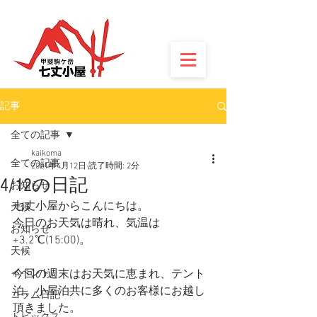
記事
全ての記事
kaikoma
全ての記事
2021年4月12日
読了時間: 2分
4/12の日記
お知らせ
七丈小屋からこんにちは。
天候
今日のお天気は晴れ、気温は
お知らせ
+3.2℃(15:00)。
天候
イベント
今回の週末はお天気に恵まれ、テント
泊、小屋泊共に多くのお客様にお越し
コラム日記
頂きました。