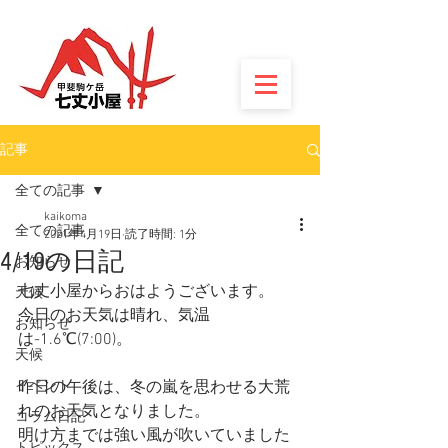
記事
全ての記事
kaikoma
全ての記事
2021年4月19日
読了時間: 1分
4/19の日記
お知らせ
七丈小屋からおはようございます。
天候
今日のお天気は晴れ、気温
お知らせ
は-1.6℃(7:00)。
天候
イベント
昨日の午後は、冬の嵐を思わせる大荒
れのお天気となりました。
コラム日記
明け方までは強い風が吹いていました