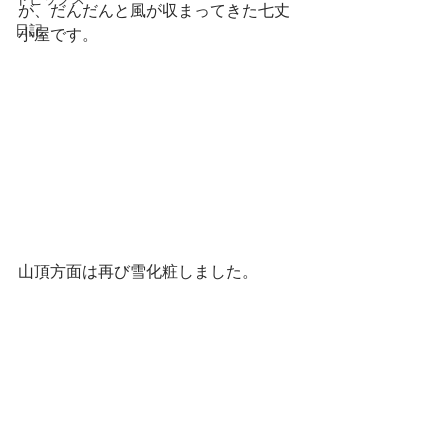
トピックス
が、だんだんと風が収まってきた七丈
日記
小屋です。
山頂方面は再び雪化粧しました。