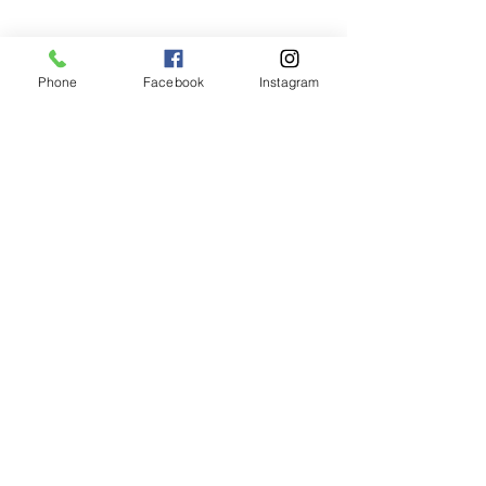
Phone
Facebook
Instagram
コメント
この投稿へのコメントは利用でき
冬期営業期間の休業日に
【募集終了】甲
なくなりました。詳細はサイト所
つきまして
七丈小屋 運営
有者にお問い合わせください。