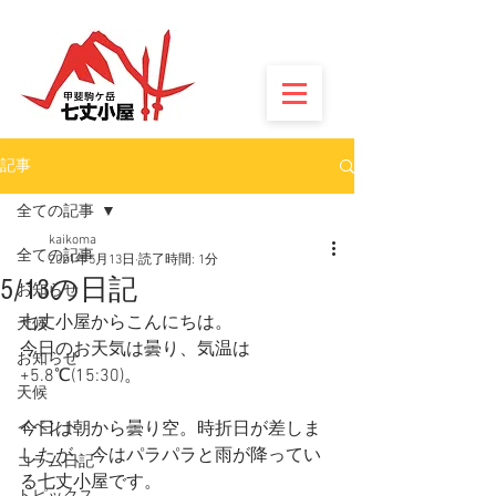
記事
全ての記事
kaikoma
全ての記事
2021年5月13日
読了時間: 1分
5/13の日記
お知らせ
七丈小屋からこんにちは。
天候
今日のお天気は曇り、気温は
お知らせ
+5.8℃(15:30)。
天候
イベント
今日は朝から曇り空。時折日が差しま
したが、今はパラパラと雨が降ってい
コラム日記
る七丈小屋です。