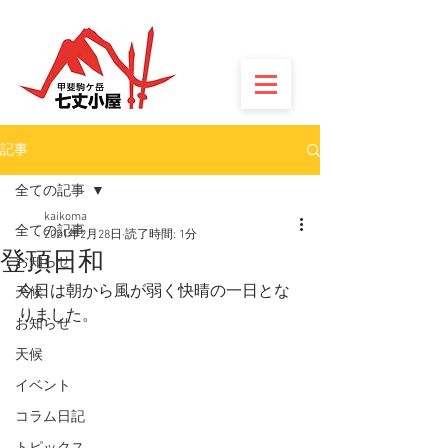
記事
全ての記事
kaikoma
全ての記事
2021年2月28日
読了時間: 1分
登頂日和
お知らせ
今日は朝から風が弱く快晴の一日とな
天候
りました。
お知らせ
天候
イベント
コラム日記