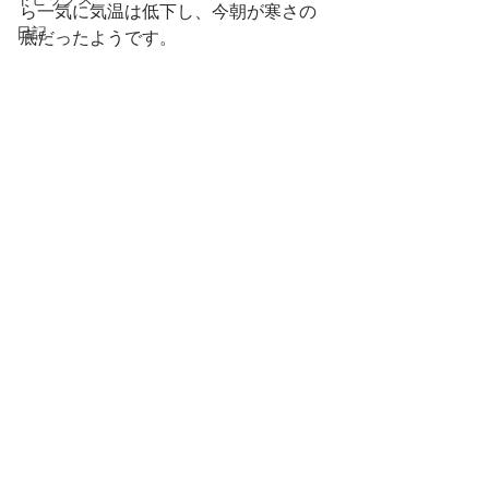
トピックス
ら一気に気温は低下し、今朝が寒さの
日記
底だったようです。