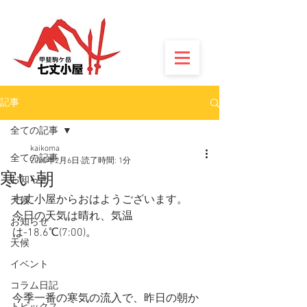
記事
全ての記事
kaikoma
全ての記事
2020年2月6日
読了時間: 1分
寒い朝
お知らせ
七丈小屋からおはようございます。
天候
今日の天気は晴れ、気温
お知らせ
は-18.6℃(7:00)。
天候
イベント
コラム日記
今季一番の寒気の流入で、昨日の朝か