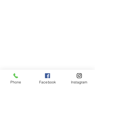
Phone
Facebook
Instagram
昨日は申し分のないいいお天気。山頂
を目指された方はラッセルに苦労され
たようです。途中で断念された方もい
らっしゃいました。