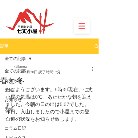
記事
全ての記事
kaikoma
全ての記事
2021年4月20日
読了時間: 2分
春と冬
お知らせ
おはようございます。5時30現在、七丈
天候
小屋の気温は0℃。あたたかな朝を迎え
お知らせ
ました。今朝の日の出は5:07でした。
天候
昨日、入山しましたので小屋までの登
イベント
山道の状況をお知らせ致します。
コラム日記