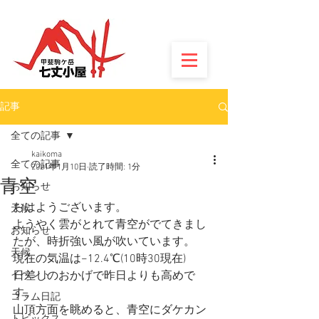
記事
全ての記事
kaikoma
全ての記事
2021年1月10日
読了時間: 1分
青空
お知らせ
おはようございます。
天候
ようやく雲がとれて青空がでてきまし
お知らせ
たが、時折強い風が吹いています。
天候
現在の気温は−12.4℃(10時30現在)
イベント
日差しのおかげで昨日よりも高めで
す。
コラム日記
山頂方面を眺めると、青空にダケカン