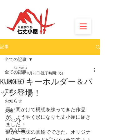
記事
全ての記事
kaikoma
全ての記事
2018年10月20日
読了時間: 3分
KUROTO キーホルダー＆バ
お知らせ
ッジ登場！
天候
お知らせ
長い間かけて構想を練ってきた作品
天候
が、ようやく形になり七丈小屋に届き
イベント
ました！
コラム日記
温かい色味の真鍮でできた、オリジナ