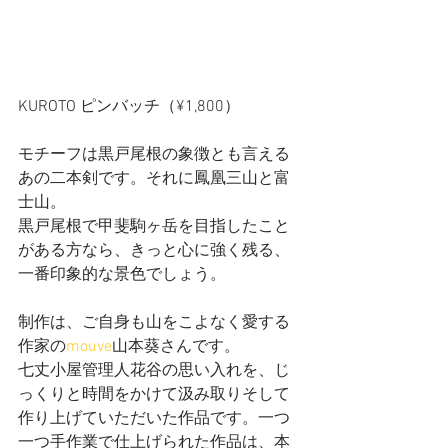
KUROTO ピンバッチ（¥1,800）
モチーフは黒戸尾根の象徴とも言える
あの二本剣です。それに鳳凰三山と富
士山。
黒戸尾根で甲斐駒ヶ岳を目指したこと
がある方なら、きっと心に強く残る、
一番印象的な景色でしょう。
制作は、ご自身も山をこよなく愛する
作家の
mouve
山本葵さんです。
七丈小屋管理人花谷の思い入れを、じ
っくりと時間をかけて汲み取りそして
作り上げていただいた作品です。一つ
一つ手作業で仕上げられた作品は、本