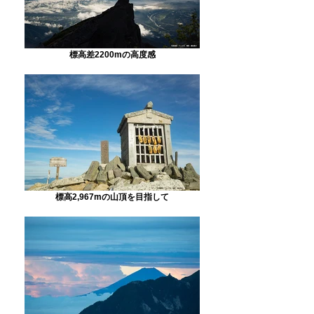
標高差2200mの高度感
標高2,967mの山頂を目指して