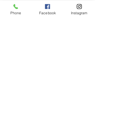
Phone
Facebook
Instagram
1件のコメント
この投稿へのコメントは利用でき
冬期営業期間の休業日に
【募集終了】甲
なくなりました。詳細はサイト所
つきまして
七丈小屋 運営
有者にお問い合わせください。