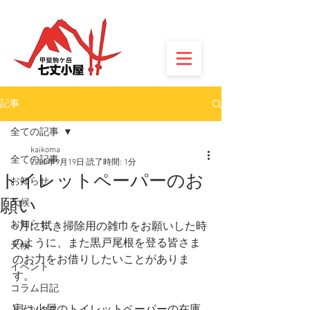
記事
全ての記事
kaikoma
全ての記事
2020年9月19日
読了時間: 1分
トイレットペーパーのお
お知らせ
願い
天候
お知らせ
6月に拭き掃除用の雑巾をお願いした時
のように、また黒戸尾根を登る皆さま
天候
のお力をお借りしたいことがありま
イベント
す。
コラム日記