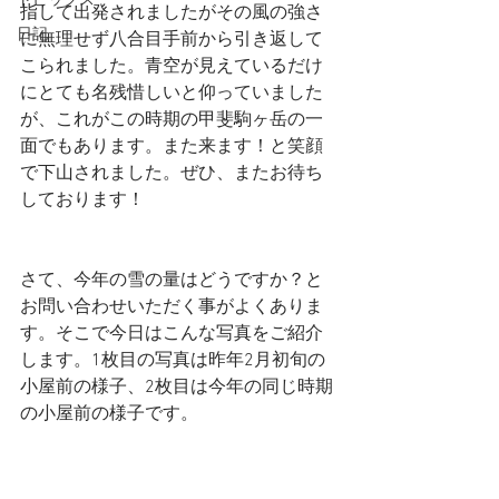
トピックス
指して出発されましたがその風の強さ
日記
に無理せず八合目手前から引き返して
こられました。青空が見えているだけ
にとても名残惜しいと仰っていました
が、これがこの時期の甲斐駒ヶ岳の一
面でもあります。また来ます！と笑顔
で下山されました。ぜひ、またお待ち
しております！
さて、今年の雪の量はどうですか？と
お問い合わせいただく事がよくありま
す。そこで今日はこんな写真をご紹介
します。1枚目の写真は昨年2月初旬の
小屋前の様子、2枚目は今年の同じ時期
の小屋前の様子です。 