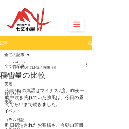
記事
全ての記事
kaikoma
全ての記事
2018年3月12日
読了時間: 2分
積雪量の比較
お知らせ
天候
今朝6時の気温はマイナス2度。昨夜一
お知らせ
晩中吹き荒れていた強風は、今日の昼
天候
前ぐらいまで続きました。
イベント
コラム日記
昨日宿泊されたお客様も、今朝山頂目